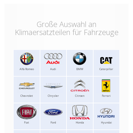
Große Auswahl an
Klimaersatzteilen für Fahrzeuge
Alfa Romeo
Audi
BMW
Caterpillar
Chevrolet
Chrysler
Citroen
Ferrari
Fiat
Ford
Honda
Hyundai