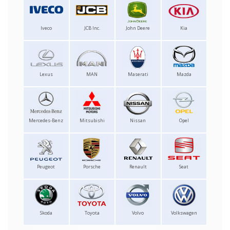
Iveco
JCB Inc.
John Deere
Kia
Lexus
MAN
Maserati
Mazda
Mercedes-Benz
Mitsubishi
Nissan
Opel
Peugeot
Porsche
Renault
Seat
Skoda
Toyota
Volvo
Volkswagen