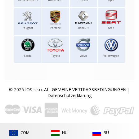
Peugeot
Porsche
Renault
Seat
Skoda
Toyota
Volvo
Volkswagen
© 2026 IOS s.r.o.
ALLGEMEINE VERTRAGSBEDINGUNGEN
|
Datenschutzerklärung
COM
HU
RU