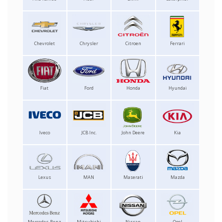
Chevrolet
Chrysler
Citroen
Ferrari
Fiat
Ford
Honda
Hyundai
Iveco
JCB Inc.
John Deere
Kia
Lexus
MAN
Maserati
Mazda
Mercedes-Benz
Mitsubishi
Nissan
Opel