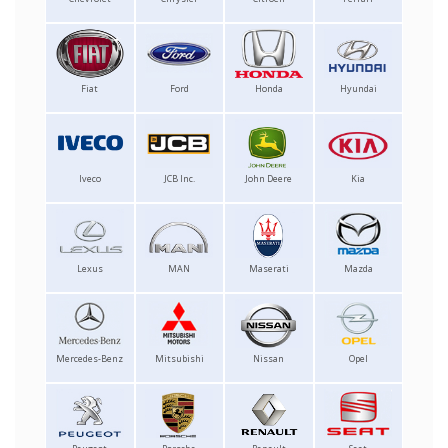
Fiat
Ford
Honda
Hyundai
Iveco
JCB Inc.
John Deere
Kia
Lexus
MAN
Maserati
Mazda
Mercedes-Benz
Mitsubishi
Nissan
Opel