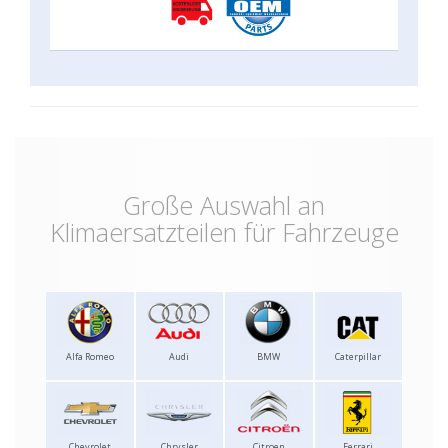
Große Auswahl an
Klimaersatzteilen für Fahrzeuge
Alfa Romeo
Audi
BMW
Caterpillar
Chevrolet
Chrysler
Citroen
Ferrari