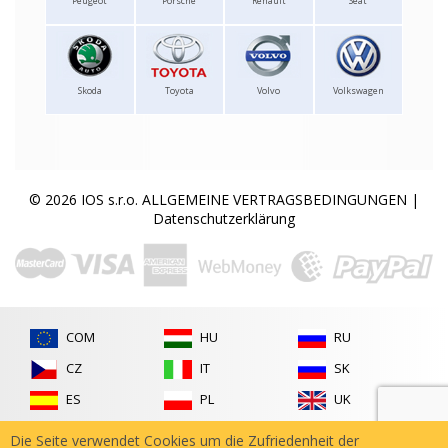
Peugeot
Porsche
Renault
Seat
Skoda
Toyota
Volvo
Volkswagen
© 2026 IOS s.r.o.
ALLGEMEINE VERTRAGSBEDINGUNGEN
|
Datenschutzerklärung
COM
HU
RU
CZ
IT
SK
ES
PL
UK
FR
RO
Die Seite verwendet Cookies um die Zufriedenheit der