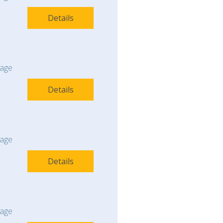
Details
age
Details
age
Details
age