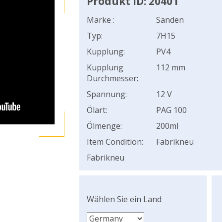
Produkt ID: 20401
Marke :
Sanden
Typ:
7H15
Kupplung:
PV4
Kupplung
112 mm
Durchmesser:
Spannung:
12 V
Ölart:
PAG 100
Ölmenge:
200ml
Item Condition:
Fabrikneu
Fabrikneu
Wählen Sie ein Land