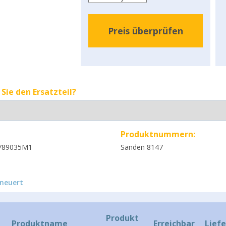
Preis überprüfen
Sie den Ersatzteil?
Produktnummern:
789035M1
Sanden 8147
rneuert
Produkt
Produktname
Erreichbar
Liefe