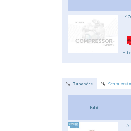
Ag
Fabr
Zubehöre
Schmiersto
Bild
AC