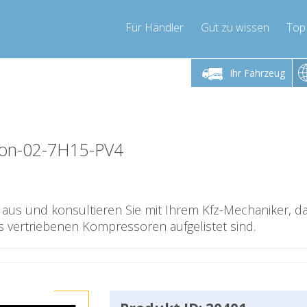
Für Händler
Gut zu wissen
Top
 Freitag 9-17 Uhr
Montag bis Freitag 9-17 Uhr
Montag bis 
Ihr Fahrzeug
pressor-express.de
info@compressor-express.de
info@comp
on-02-7H15-PV4
te aus und konsultieren Sie mit Ihrem Kfz-Mechaniker, d
s vertriebenen Kompressoren aufgelistet sind.