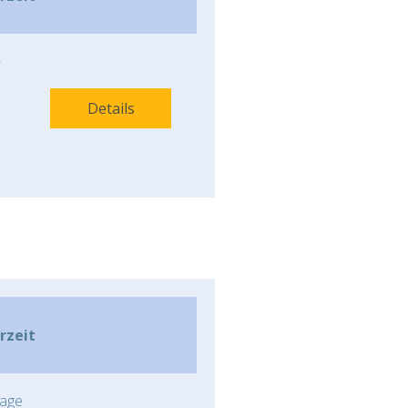
-
Details
rzeit
age