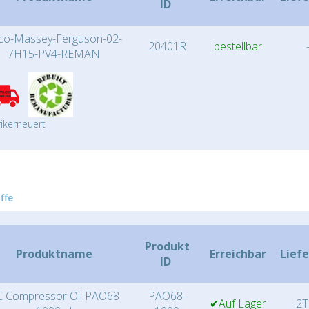
ID
co-Massey-Ferguson-02-
20401R
bestellbar
7H15-PV4-REMAN
ikerneuert
ffe
Produkt
Produktname
Erreichbar
Liefe
ID
 Compressor Oil PAO68
PAO68-
✔Auf Lager
2T