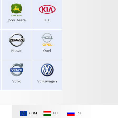
John Deere
Kia
Nissan
Opel
Volvo
Volkswagen
COM
HU
RU