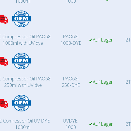
1000ml
1000
 Compressor Oil PAO68
PAO68-
✔Auf Lager
2T
1000ml with UV dye
1000-DYE
 Compressor Oil PAO68
PAO68-
✔Auf Lager
2T
250ml with UV dye
250-DYE
C Comressor Oil UV DYE
UVDYE-
✔Auf Lager
2T
1000ml
1000