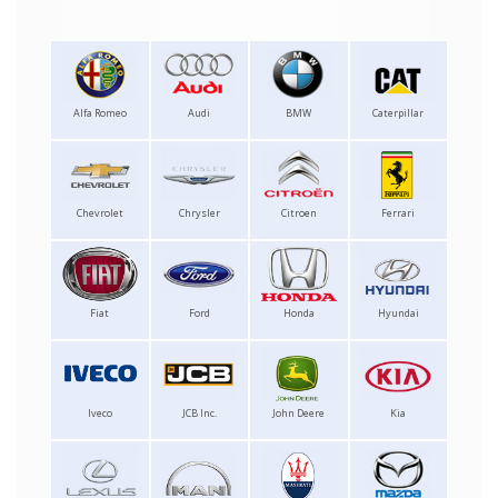
Alfa Romeo
Audi
BMW
Caterpillar
Chevrolet
Chrysler
Citroen
Ferrari
Fiat
Ford
Honda
Hyundai
Iveco
JCB Inc.
John Deere
Kia