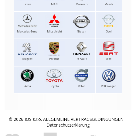
Lexus
MAN
Maserati
Mazda
Mercedes-Benz
Mitsubishi
Nissan
Opel
Peugeot
Porsche
Renault
Seat
Skoda
Toyota
Volvo
Volkswagen
© 2026 IOS s.r.o.
ALLGEMEINE VERTRAGSBEDINGUNGEN
|
Datenschutzerklärung