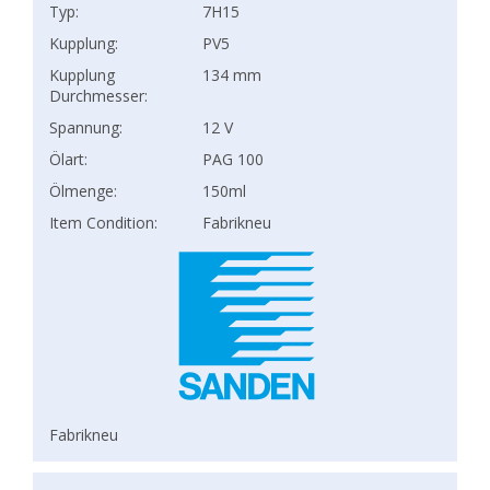
Typ:
7H15
Kupplung:
PV5
Kupplung
134 mm
Durchmesser:
Spannung:
12 V
Ölart:
PAG 100
Ölmenge:
150ml
Item Condition:
Fabrikneu
Fabrikneu