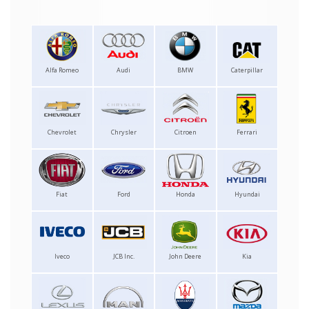
Alfa Romeo
Audi
BMW
Caterpillar
Chevrolet
Chrysler
Citroen
Ferrari
Fiat
Ford
Honda
Hyundai
Iveco
JCB Inc.
John Deere
Kia