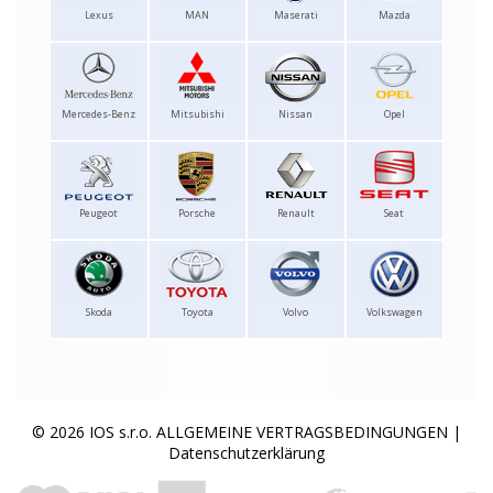
Lexus
MAN
Maserati
Mazda
Mercedes-Benz
Mitsubishi
Nissan
Opel
Peugeot
Porsche
Renault
Seat
Skoda
Toyota
Volvo
Volkswagen
© 2026 IOS s.r.o.
ALLGEMEINE VERTRAGSBEDINGUNGEN
|
Datenschutzerklärung