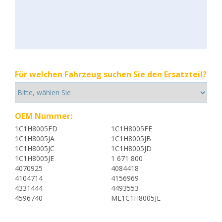
Für welchen Fahrzeug suchen Sie den Ersatzteil?
OEM Nummer:
1C1H8005FD
1C1H8005FE
1C1H8005JA
1C1H8005JB
1C1H8005JC
1C1H8005JD
1C1H8005JE
1 671 800
4070925
4084418
4104714
4156969
4331444
4493553
4596740
ME1C1H8005JE