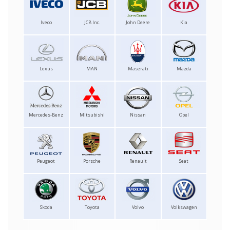
Iveco
JCB Inc.
John Deere
Kia
Lexus
MAN
Maserati
Mazda
Mercedes-Benz
Mitsubishi
Nissan
Opel
Peugeot
Porsche
Renault
Seat
Skoda
Toyota
Volvo
Volkswagen