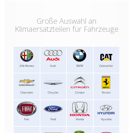
Große Auswahl an
Klimaersatzteilen für Fahrzeuge
Alfa Romeo
Audi
BMW
Caterpillar
Chevrolet
Chrysler
Citroen
Ferrari
Fiat
Ford
Honda
Hyundai