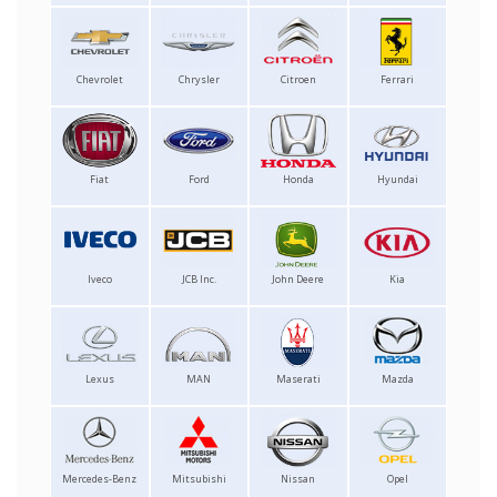
Chevrolet
Chrysler
Citroen
Ferrari
Fiat
Ford
Honda
Hyundai
Iveco
JCB Inc.
John Deere
Kia
Lexus
MAN
Maserati
Mazda
Mercedes-Benz
Mitsubishi
Nissan
Opel