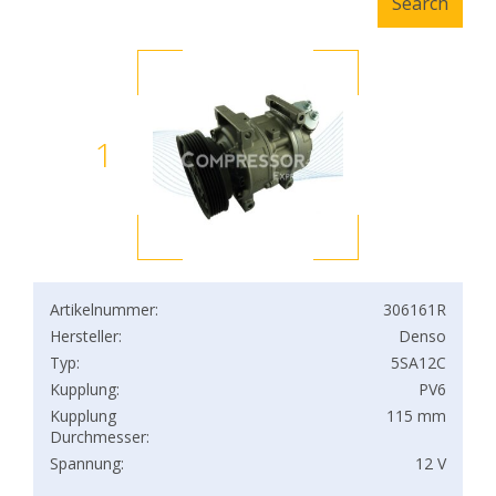
1
Artikelnummer:
306161R
Hersteller:
Denso
Typ:
5SA12C
Kupplung:
PV6
Kupplung
115 mm
Durchmesser:
Spannung:
12 V