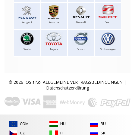
Peugeot
Porsche
Renault
Seat
Skoda
Toyota
Volvo
Volkswagen
© 2026 IOS s.r.o.
ALLGEMEINE VERTRAGSBEDINGUNGEN
|
Datenschutzerklärung
COM
HU
RU
CZ
IT
SK