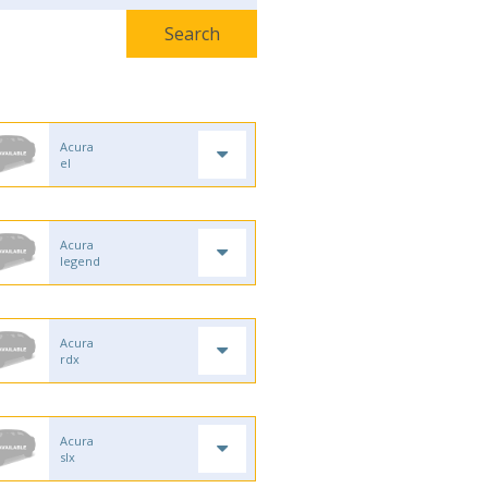
Acura
el
Acura
legend
Acura
rdx
Acura
slx