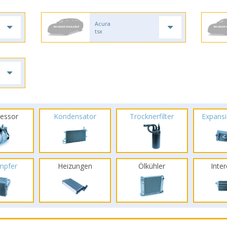
Acura
tsx
essor
Kondensator
Trocknerfilter
Expansi
mpfer
Heizungen
Ölkühler
Inte