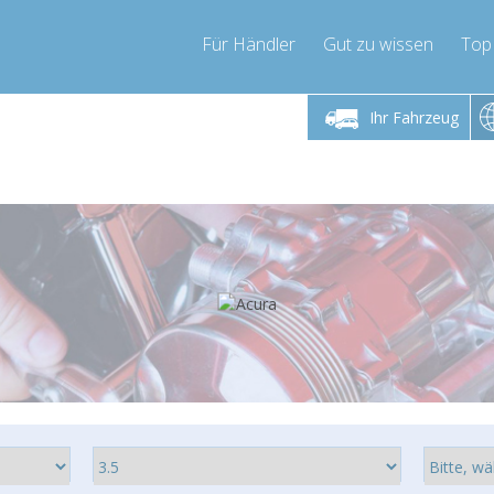
Für Händler
Gut zu wissen
Top
 Freitag 9-17 Uhr
Montag bis Freitag 9-17 Uhr
Montag bis 
Ihr Fahrzeug
pressor-express.de
info@compressor-express.de
info@comp