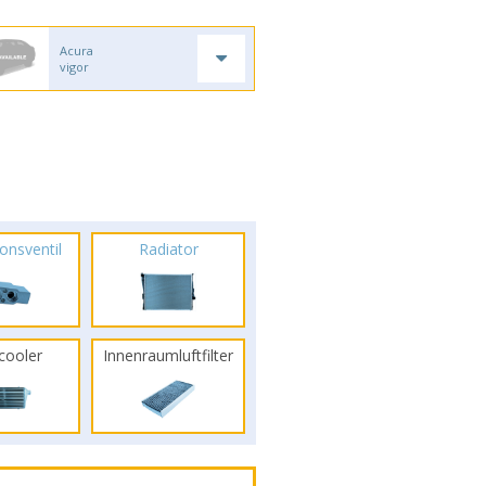
Acura
vigor
onsventil
Radiator
rcooler
Innenraumluftfilter