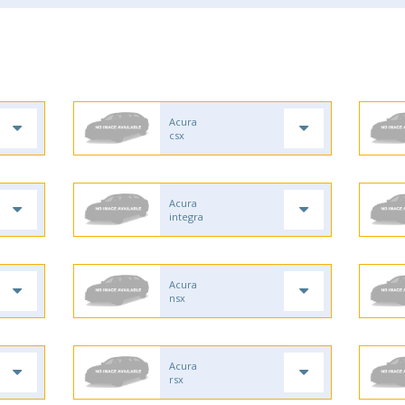
Acura
csx
Acura
integra
Acura
nsx
Acura
rsx