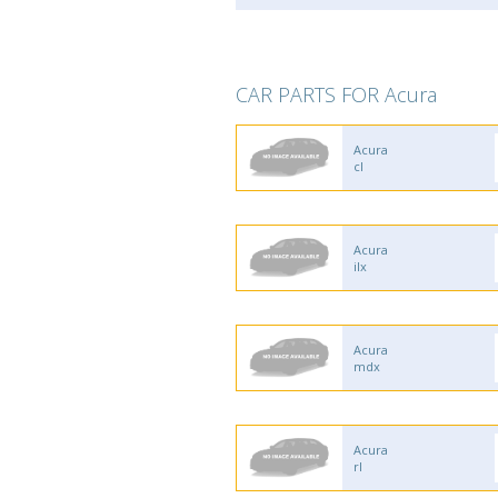
CAR PARTS FOR Acura
Acura
cl
Acura
ilx
Acura
mdx
Acura
rl