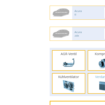
Acura
tl
Acura
zdx
AGR-Ventil
Kompr
Kühlventilator
Verda