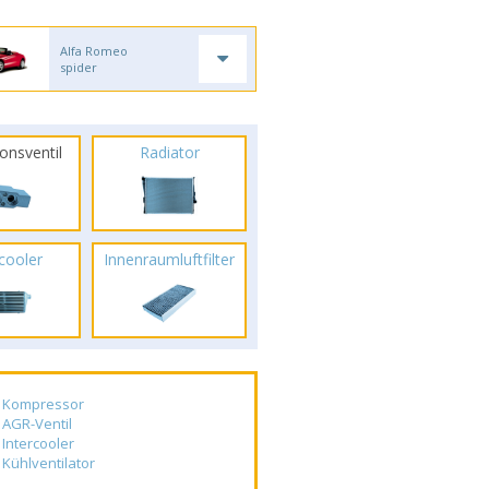
Alfa Romeo
spider
onsventil
Radiator
rcooler
Innenraumluftfilter
Kompressor
AGR-Ventil
Intercooler
Kühlventilator