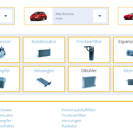
Alfa Romeo
mito
essor
Kondensator
Trocknerfilter
Expansi
mpfer
Heizungen
Ölkühler
Inte
blower
Innenraumluftfilter
ensator
Trocknerfilter
ampfer
Heizungen
schalter
Radiator