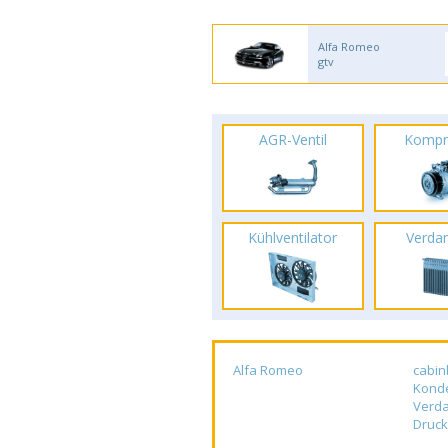
Alfa Romeo
gtv
AGR-Ventil
Kompr
Kühlventilator
Verda
Alfa Romeo
cabin
Kond
Verd
Druck