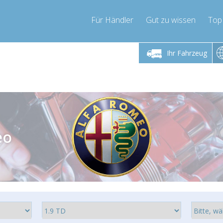
Für Händler
Gut zu wissen
Top
 Freitag 9-17 Uhr
Montag bis Freitag 9-17 Uhr
Montag bis 
Ihr Fahrzeug
pressor-express.de
info@compressor-express.de
info@comp
eo