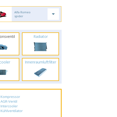
Alfa Romeo
spider
onsventil
Radiator
rcooler
Innenraumluftfilter
Kompressor
AGR-Ventil
Intercooler
Kühlventilator