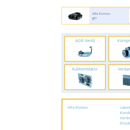
Alfa Romeo
gtv
AGR-Ventil
Kompr
Kühlventilator
Verda
Alfa Romeo
cabin
Kond
Verd
Druck