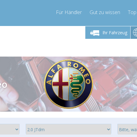
Für Händler
Gut zu wissen
Top
 Freitag 9-17 Uhr
Montag bis Freitag 9-17 Uhr
Montag bis 
Ihr Fahrzeug
pressor-express.de
info@compressor-express.de
info@comp
eo