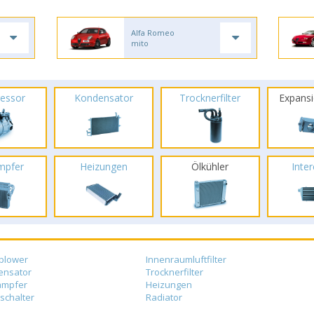
Alfa Romeo
mito
essor
Kondensator
Trocknerfilter
Expansi
mpfer
Heizungen
Ölkühler
Inte
blower
Innenraumluftfilter
ensator
Trocknerfilter
ampfer
Heizungen
schalter
Radiator