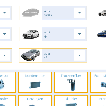
Audi
coupe
Audi
q7
Audi
v8
essor
Kondensator
Trocknerfilter
Expansi
mpfer
Heizungen
Ölkühler
Inte