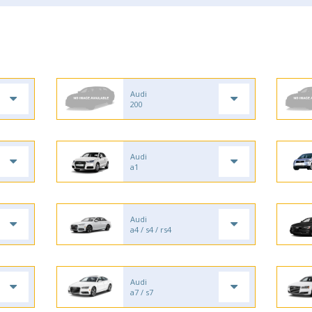
Audi
200
Audi
a1
Audi
a4 / s4 / rs4
Audi
a7 / s7