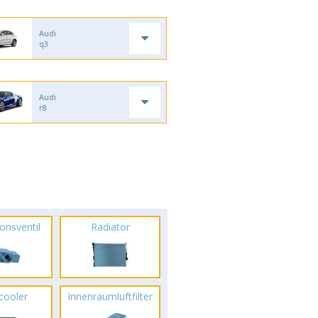
Audi
q3
Audi
r8
onsventil
Radiator
rcooler
Innenraumluftfilter