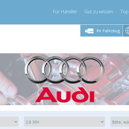
Für Händler
Gut zu wissen
Top
 Freitag 9-17 Uhr
Montag bis Freitag 9-17 Uhr
Montag bis 
Ihr Fahrzeug
pressor-express.de
info@compressor-express.de
info@comp