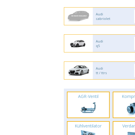
Audi
cabriolet
Audi
q5
Audi
tt / ttrs
AGR-Ventil
Kompr
Kühlventilator
Verda