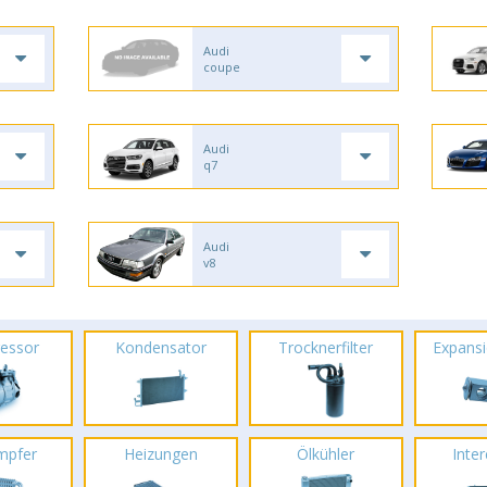
Audi
coupe
Audi
q7
Audi
v8
essor
Kondensator
Trocknerfilter
Expansi
mpfer
Heizungen
Ölkühler
Inte