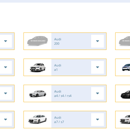
Audi
200
Audi
a1
Audi
a4 / s4 / rs4
Audi
a7 / s7