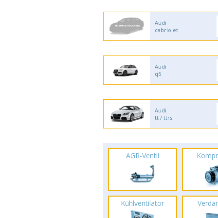
Audi
cabriolet
Audi
q5
Audi
tt / ttrs
AGR-Ventil
Kompr
Kühlventilator
Verda