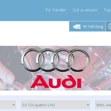
Für Händler
Gut zu wissen
Top
 Freitag 9-17 Uhr
Montag bis Freitag 9-17 Uhr
Montag bis 
Ihr Fahrzeug
pressor-express.de
info@compressor-express.de
info@comp