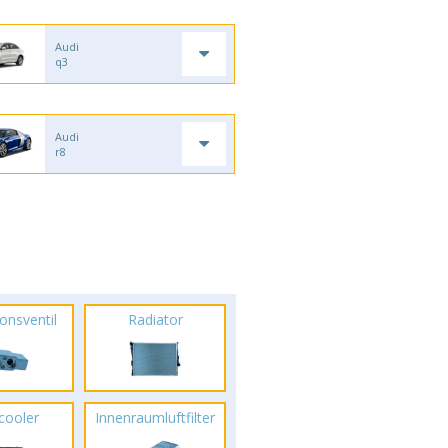
Audi
q3
Audi
r8
onsventil
Radiator
rcooler
Innenraumluftfilter