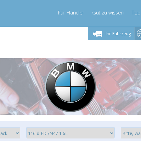
Für Händler
Gut zu wissen
Top
 Freitag 9-17 Uhr
Montag bis Freitag 9-17 Uhr
Montag bis 
Ihr Fahrzeug
pressor-express.de
info@compressor-express.de
info@comp