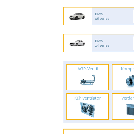
BMW
x6 series
BMW
z4 series
AGR-Ventil
Kompr
Kühlventilator
Verda