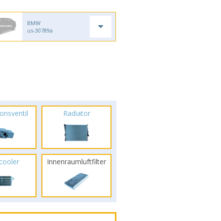
BMW
us-30789a
onsventil
Radiator
rcooler
Innenraumluftfilter