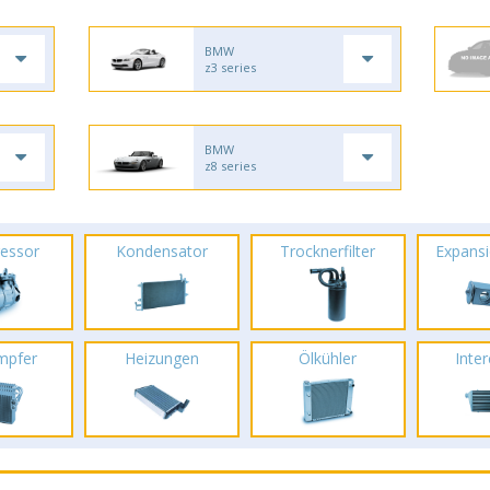
BMW
z3 series
BMW
z8 series
essor
Kondensator
Trocknerfilter
Expansi
mpfer
Heizungen
Ölkühler
Inte