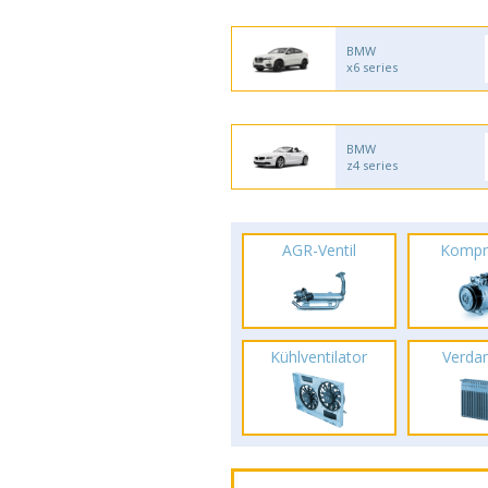
BMW
x6 series
BMW
z4 series
AGR-Ventil
Kompr
Kühlventilator
Verda