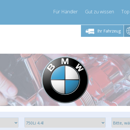
Für Händler
Gut zu wissen
Top
 Freitag 9-17 Uhr
Montag bis Freitag 9-17 Uhr
Ihr Fahrzeug
pressor-express.de
info@compressor-express.de