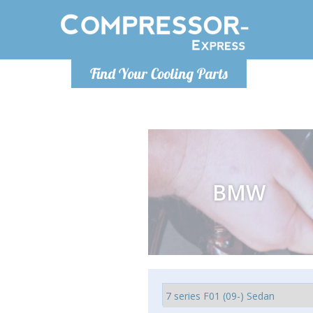
Montag bis Freitag 9-17 Uhr
Montag bis
Find Your Cooling Parts
info@compressor-express.de
info@com
BMW