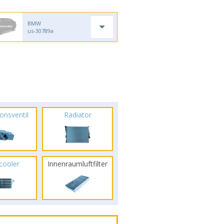
BMW
us-30789a
onsventil
Radiator
rcooler
Innenraumluftfilter