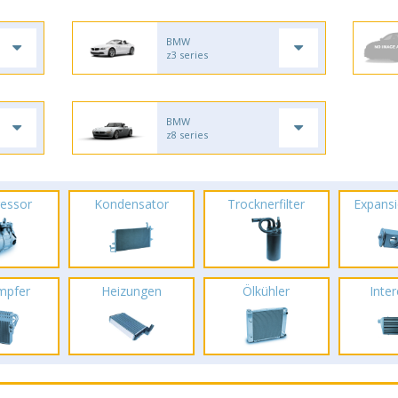
BMW
z3 series
BMW
z8 series
essor
Kondensator
Trocknerfilter
Expansi
mpfer
Heizungen
Ölkühler
Inte