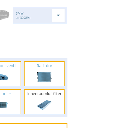
BMW
us-30789a
onsventil
Radiator
rcooler
Innenraumluftfilter