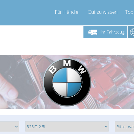
Für Händler
Gut zu wissen
Top
 Freitag 9-17 Uhr
Montag bis Freitag 9-17 Uhr
Montag bis 
Ihr Fahrzeug
pressor-express.de
info@compressor-express.de
info@comp