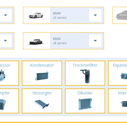
BMW
z3 series
BMW
z8 series
essor
Kondensator
Trocknerfilter
Expansi
mpfer
Heizungen
Ölkühler
Inte