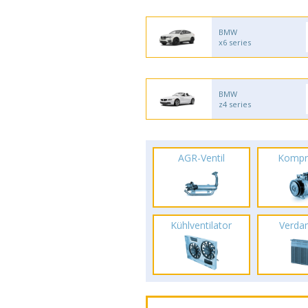
BMW
x6 series
BMW
z4 series
AGR-Ventil
Kompr
Kühlventilator
Verda