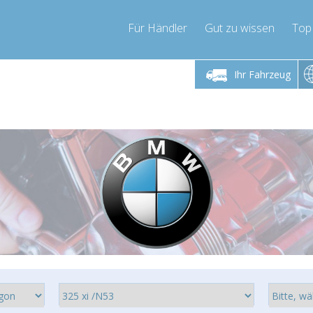
Für Händler
Gut zu wissen
Top
 Freitag 9-17 Uhr
Montag bis Freitag 9-17 Uhr
Montag bis 
Ihr Fahrzeug
pressor-express.de
info@compressor-express.de
info@comp