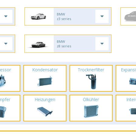
BMW
z3 series
BMW
z8 series
essor
Kondensator
Trocknerfilter
Expansi
mpfer
Heizungen
Ölkühler
Inte