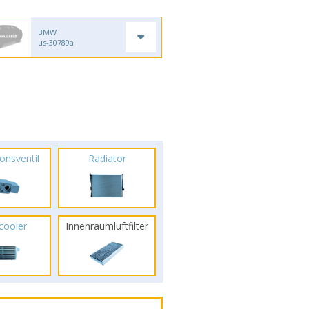
BMW
us-30789a
onsventil
Radiator
rcooler
Innenraumluftfilter