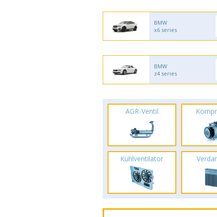
BMW
x6 series
BMW
z4 series
AGR-Ventil
Kompr
Kühlventilator
Verda