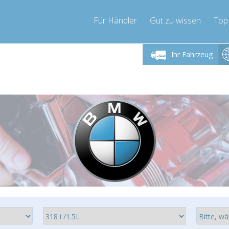
Für Händler
Gut zu wissen
Top
 Freitag 9-17 Uhr
Montag bis Freitag 9-17 Uhr
Montag bis 
Ihr Fahrzeug
pressor-express.de
info@compressor-express.de
info@comp