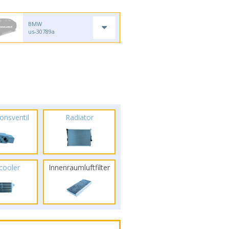
BMW
us-30789a
onsventil
Radiator
rcooler
Innenraumluftfilter