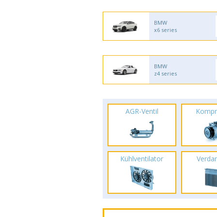
BMW
x6 series
BMW
z4 series
AGR-Ventil
Kompr
Kühlventilator
Verda