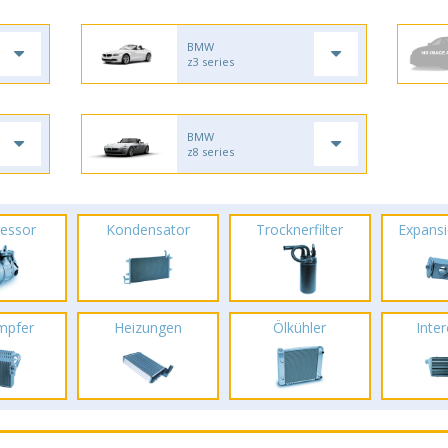
BMW
z3 series
BMW
z8 series
essor
Kondensator
Trocknerfilter
Expansi
mpfer
Heizungen
Ölkühler
Inte