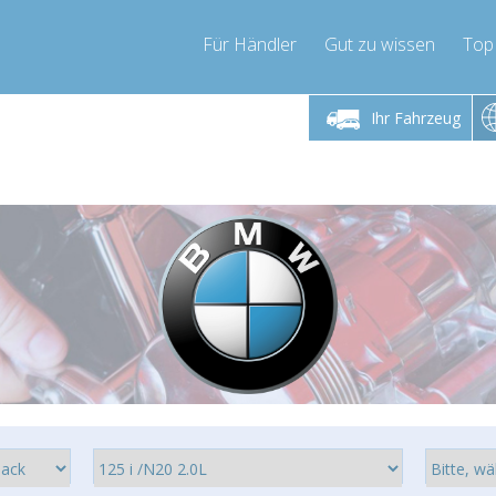
Für Händler
Gut zu wissen
Top
 Freitag 9-17 Uhr
Montag bis Freitag 9-17 Uhr
Montag bis 
Ihr Fahrzeug
pressor-express.de
info@compressor-express.de
info@comp