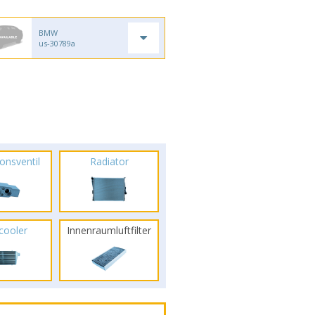
BMW
us-30789a
onsventil
Radiator
rcooler
Innenraumluftfilter