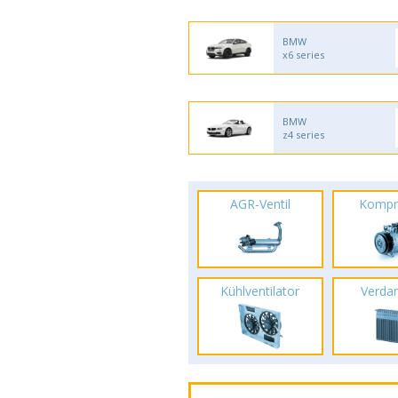
BMW
x6 series
BMW
z4 series
AGR-Ventil
Kompr
Kühlventilator
Verda