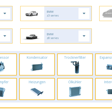
BMW
z3 series
BMW
z8 series
essor
Kondensator
Trocknerfilter
Expansi
mpfer
Heizungen
Ölkühler
Inte