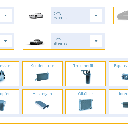
BMW
z3 series
BMW
z8 series
essor
Kondensator
Trocknerfilter
Expansi
mpfer
Heizungen
Ölkühler
Inte