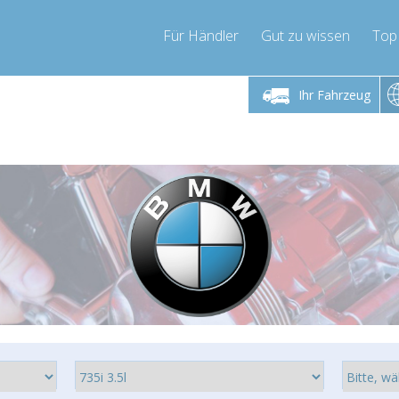
Für Händler
Gut zu wissen
Top
 Freitag 9-17 Uhr
Montag bis Freitag 9-17 Uhr
Montag bis 
Ihr Fahrzeug
pressor-express.de
info@compressor-express.de
info@comp