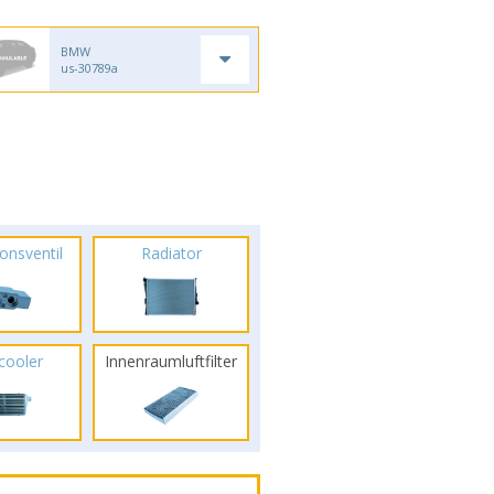
BMW
us-30789a
onsventil
Radiator
rcooler
Innenraumluftfilter