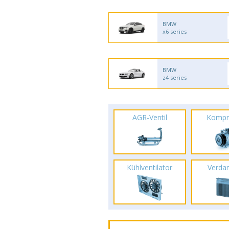
BMW
x6 series
BMW
z4 series
AGR-Ventil
Kompr
Kühlventilator
Verda