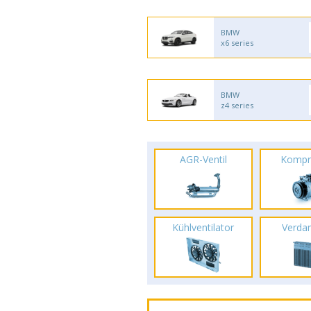
BMW
x6 series
BMW
z4 series
AGR-Ventil
Kompr
Kühlventilator
Verda