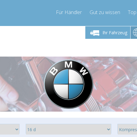
Für Händler
Gut zu wissen
Top
 Freitag 9-17 Uhr
Montag bis Freitag 9-17 Uhr
Montag bis 
Ihr Fahrzeug
pressor-express.de
info@compressor-express.de
info@comp