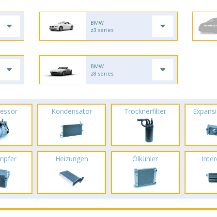
BMW
z3 series
BMW
z8 series
essor
Kondensator
Trocknerfilter
Expansi
mpfer
Heizungen
Ölkühler
Inte