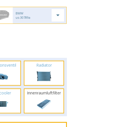
BMW
us-30789a
onsventil
Radiator
rcooler
Innenraumluftfilter